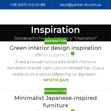
+38 (067) 412-01-88
sbut@yantar-lk.com.ua
Inspiration
Головна
Archive by Category "Inspiration"
INSPIRATION
Green interior design inspiration
0
Pro-support
A sed a risusat luctus esta anibh rhoncus
hendrerit blandit nam rutrum sitmiad hac. Cras a
vestibulum a varius adipiscing ut dignissim ...
ЧИТАТИ ДАЛІ
INSPIRATION
Minimalist Japanese-inspired
furniture
0